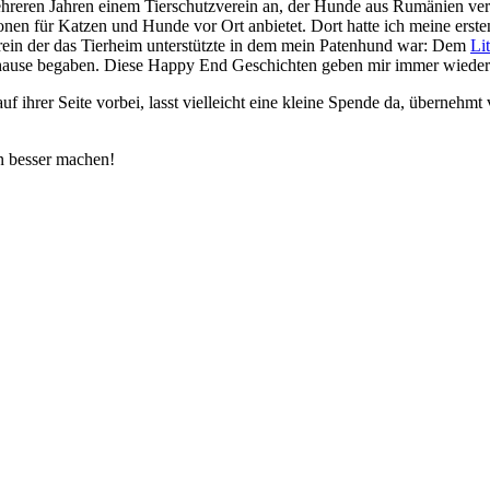
eren Jahren einem Tierschutzverein an, der Hunde aus Rumänien vermitt
tionen für Katzen und Hunde vor Ort anbietet. Dort hatte ich meine ers
Verein der das Tierheim unterstützte in dem mein Patenhund war: Dem
Li
 Zuhause begaben. Diese Happy End Geschichten geben mir immer wieder
 ihrer Seite vorbei, lasst vielleicht eine kleine Spende da, übernehmt v
en besser machen!