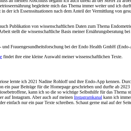
luss an meinen Abschluss begann ich auch direkt an der MHH zu arbeite
trioseernährung begleitete mich das Thema immer weiter und ich durft
t in der ich Essenssituationen nach dem Anteil der Vermittlung von ges
 auch Publikation von wissenschaftlichen Daten zum Thema Endometri
rbeit stellt die wissenschaftliche Basis meiner Ernährungsberatung b
e- und Frauengesundheitsforschung bei der Endo Health GmbH (Endo-
e
findet ihre eine kleine Auswahl meiner wissenschaftlichen Texte.
iose lernte ich 2021 Nadine Rohloff und ihre Endo-App kennen. Durch 
 ein paar Beiträge für die Homepage geschrieben und durfte ab 2023 da
sebetroffene, kann ich so die so wichtige Selbsthilfe für das Thema st
der auf Instagram. Aber auch auf meinen
Instagramkanal
kann ich immer 
r einfach nur ein paar Texte schreiben. Schaut gerne mal auf der Seit