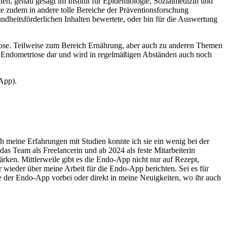
n, genau gesagt im Institut für Epidemiologie, Sozialmedizin und
e zudem in andere tolle Bereiche der Präventionsforschung
undheitsförderlichen Inhalten bewertete, oder bin für die Auswertung
ose. Teilweise zum Bereich Ernährung, aber auch zu anderen Themen
ei Endometriose dar und wird in regelmäßigen Abständen auch noch
App).
meine Erfahrungen mit Studien konnte ich sie ein wenig bei der
s Team als Freelancerin und ab 2024 als feste Mitarbeiterin
ärken. Mittlerweile gibt es die Endo-App nicht nur auf Rezept,
wieder über meine Arbeit für die Endo-App berichten. Sei es für
e der Endo-App vorbei oder direkt in meine Neuigkeiten, wo ihr auch