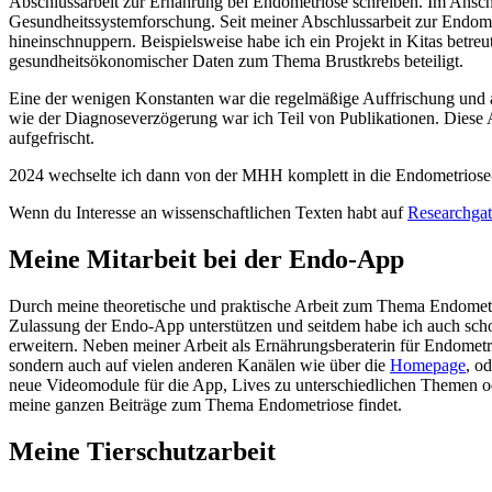
Abschlussarbeit zur Ernährung bei Endometriose schreiben. Im Ansch
Gesundheitssystemforschung. Seit meiner Abschlussarbeit zur Endome
hineinschnuppern. Beispielsweise habe ich ein Projekt in Kitas betreu
gesundheitsökonomischer Daten zum Thema Brustkrebs beteiligt.
Eine der wenigen Konstanten war die regelmäßige Auffrischung und
wie der Diagnoseverzögerung war ich Teil von Publikationen. Diese A
aufgefrischt.
2024 wechselte ich dann von der MHH komplett in die Endometrios
Wenn du Interesse an wissenschaftlichen Texten habt auf
Researchgat
Meine Mitarbeit bei der Endo-App
Durch meine theoretische und praktische Arbeit zum Thema Endometr
Zulassung der Endo-App unterstützen und seitdem habe ich auch schon
erweitern. Neben meiner Arbeit als Ernährungsberaterin für Endometrio
sondern auch auf vielen anderen Kanälen wie über die
Homepage
, o
neue Videomodule für die App, Lives zu unterschiedlichen Themen ode
meine ganzen Beiträge zum Thema Endometriose findet.
Meine Tierschutzarbeit